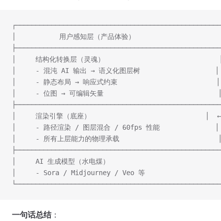
┌────────────────────────────────────────────────────
│           用户感知层（产品体验）                     
├────────────────────────────────────────────────────
│     结构化转换层（灵魂）                           
│     - 混沌 AI 输出 → 语义化图层树                   │
│     - 静态布局 → 响应式约束                         │
│     - 位图 → 可编辑矢量                             
├────────────────────────────────────────────────────
│     渲染引擎（底座）                             │
│     - 路径渲染 / 图层混合 / 60fps 性能              │
│     - 所有上层能力的物理承载                         
├────────────────────────────────────────────────────
│     AI 生成模型（水电煤）                         
│     - Sora / Midjourney / Veo 等                   
└────────────────────────────────────────────────────
一句话总结
：