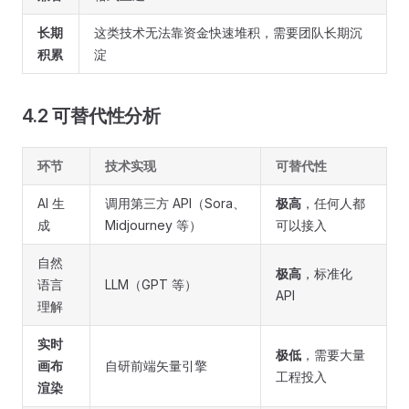
长期
这类技术无法靠资金快速堆积，需要团队长期沉
积累
淀
4.2 可替代性分析
环节
技术实现
可替代性
AI 生
调用第三方 API（Sora、
极高
，任何人都
成
Midjourney 等）
可以接入
自然
极高
，标准化
语言
LLM（GPT 等）
API
理解
实时
极低
，需要大量
画布
自研前端矢量引擎
工程投入
渲染