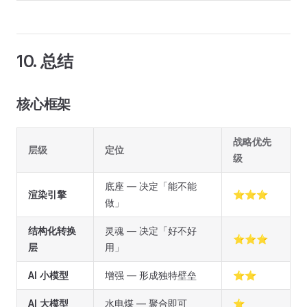
10. 总结
核心框架
战略优先
层级
定位
级
底座 — 决定「能不能
渲染引擎
⭐⭐⭐
做」
结构化转换
灵魂 — 决定「好不好
⭐⭐⭐
层
用」
AI 小模型
增强 — 形成独特壁垒
⭐⭐
AI 大模型
水电煤 — 聚合即可
⭐