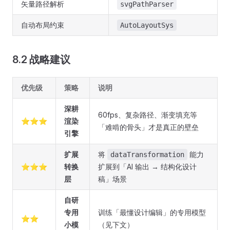
矢量路径解析
svgPathParser
自动布局约束
AutoLayoutSys
8.2 战略建议
优先级
策略
说明
深耕
60fps、复杂路径、渐变填充等
⭐⭐⭐
渲染
「难啃的骨头」才是真正的壁垒
引擎
扩展
将
能力
dataTransformation
⭐⭐⭐
转换
扩展到「AI 输出 → 结构化设计
层
稿」场景
自研
专用
训练「最懂设计编辑」的专用模型
⭐⭐
小模
（见下文）