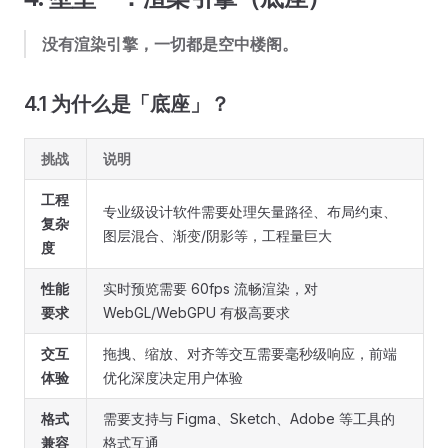
没有渲染引擎，一切都是空中楼阁。
4.1 为什么是「底座」？
挑战
说明
工程
专业级设计软件需要处理矢量路径、布局约束、
复杂
图层混合、渐变/阴影等，工程量巨大
度
性能
实时预览需要 60fps 流畅渲染，对
要求
WebGL/WebGPU 有极高要求
交互
拖拽、缩放、对齐等交互需要毫秒级响应，前端
体验
优化深度决定用户体验
格式
需要支持与 Figma、Sketch、Adobe 等工具的
兼容
格式互通