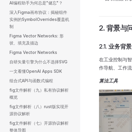
AI编程助手为何总是"健忘"？
深入Figma画布协议：揭秘组件
实例的SymbolOverrides覆盖机
制
2. 背景与
Figma Vector Networks: 形
状、填充及描边
2.1. 业务背景
Figma Vector Networks
在工业控制与智
自研矢量引擎为什么不选择SVG
作导航、工作流
一文看懂OpenAI Apps SDK
算法工具
组合式API与函数式编程
fig文件解析（九）私有协议解析
概览
fig文件解析（八）rust版实现开
源协议解析
fig文件解析（七）开源协议解析
整体导图