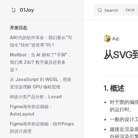
01Joy
Search
K
Skip to content
Sidebar Navigation
开发日志
AI时代的软件革命：我们要从“写
风起
指令”转向“造世界”吗？
从SVG
Moltbot：当 AI 拥有了"手脚"，
我们离 24/7 数字雇员还有多
远？
从 JavaScript 到 WGSL：用渐
1. 概述
变渲染理解 GPU 编程思维
AI设计类产品分析：Lovart
对于图的编
Figma画布协议揭秘：
的运行时。
AutoLayout
一般的设计工
Figma画布协议揭秘：组件Props
越接近渲染
的设计原理
自研渲染引